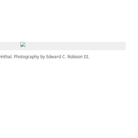
MBRESÍA
MOMENTARY
ES
AÑA NUEVA)
 UNA PESTAÑA NUEVA)
(SE ABRE EN UNA PESTAÑA NUEVA)
inthal. Photography by Edward C. Robison III.