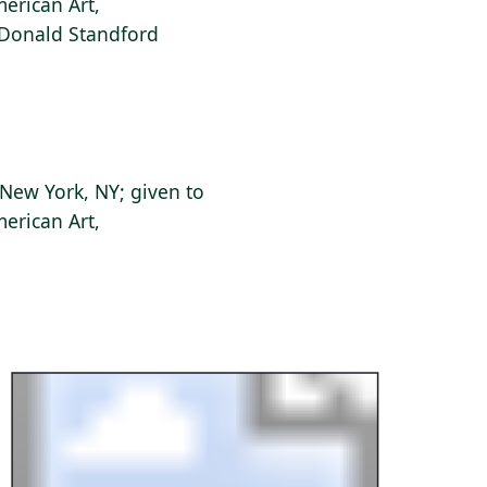
erican Art,
f Donald Standford
New York, NY; given to
erican Art,