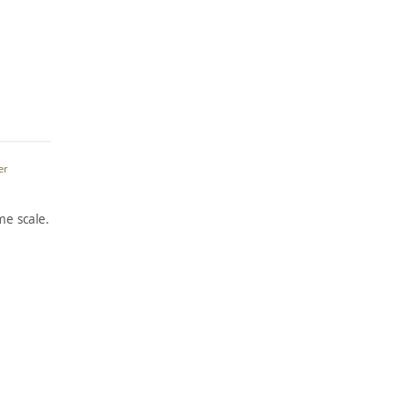
er
e scale.