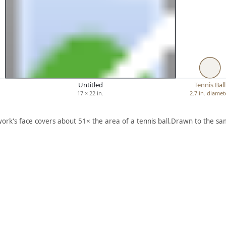
Untitled
Tennis Ball
17 × 22 in.
2.7 in. diamet
work's face covers about 51× the area of a tennis ball.
Drawn to the sam