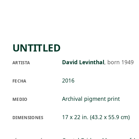
Skip to main content
84°F
OPEN TODAY 10
UNTITLED
David Levinthal
,
born 1949
ARTISTA
2016
FECHA
Archival pigment print
MEDIO
17 x 22 in. (43.2 x 55.9 cm)
DIMENSIONES