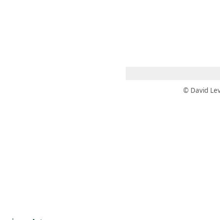
 AM – 8 PM
CALENDARIO
TIENDA
DONA
ME
(SE ABRE EN UNA PEST
(SE ABRE EN
© David Lev