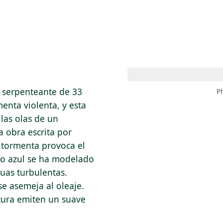
 AM – 8 PM
CALENDARIO
TIENDA
DONA
ME
(SE ABRE EN UNA PEST
(SE ABRE EN
a serpenteante de 33
P
enta violenta, y esta
 las olas de un
a obra escrita por
a tormenta provoca el
rio azul se ha modelado
uas turbulentas.
 se asemeja al oleaje.
ltura emiten un suave