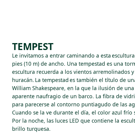
Skip to main content
75°F
OPEN TODAY 10
TEMPEST
Le invitamos a entrar caminando a esta escultur
pies (10 m) de ancho. Una tempestad es una torm
escultura recuerda a los vientos arremolinados y
huracán. La tempestad es también el título de un
William Shakespeare, en la que la ilusión de un
aparente naufragio de un barco. La fibra de vid
para parecerse al contorno puntiagudo de las ag
Cuando se la ve durante el día, el color azul frío
Por la noche, las luces LED que contiene la escu
brillo turquesa.