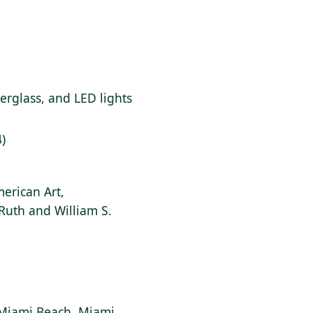
rglass, and LED lights
4)
erican Art,
 Ruth and William S.
 Miami Beach, Miami