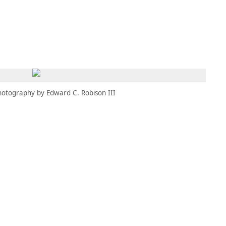
MBRESÍA
MOMENTARY
ES
AÑA NUEVA)
 UNA PESTAÑA NUEVA)
(SE ABRE EN UNA PESTAÑA NUEVA)
hotography by Edward C. Robison III