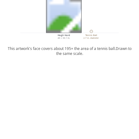
Hugh Hurd
Tennis Ball
43 × 33.1 in.
2.7 in. diameter
This artwork's face covers about 195× the area of a tennis ball.
Drawn to
the same scale.