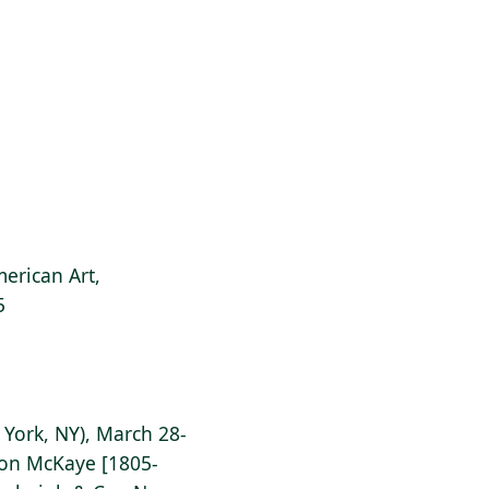
erican Art,
5
York, NY), March 28-
son McKaye [1805-