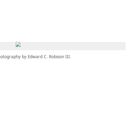
MBRESÍA
MOMENTARY
ES
AÑA NUEVA)
 UNA PESTAÑA NUEVA)
(SE ABRE EN UNA PESTAÑA NUEVA)
otography by Edward C. Robison III.