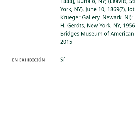
1888], Buffalo, NY; (Leavitt, 
York, NY), June 10, 1869(?), lo
Krueger Gallery, Newark, NJ);
H. Gerdts, New York, NY, 1956
Bridges Museum of American A
2015
Sí
EN EXHIBICIÓN