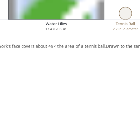
Water Lilies
Tennis Ball
17.4 × 20.5 in.
2.7 in. diameter
work's face covers about 49× the area of a tennis ball.
Drawn to the sam