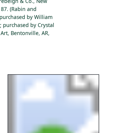
Strebeigh & Co., New
t 87. (Rabin and
 purchased by William
; purchased by Crystal
rt, Bentonville, AR,