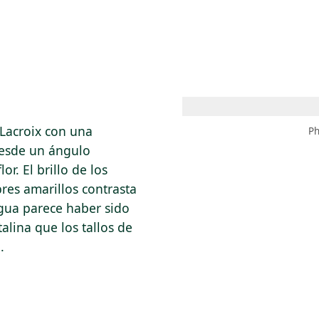
 AM – 8 PM
CALENDARIO
TIENDA
DONA
ME
(SE ABRE EN UNA PEST
(SE ABRE EN
 Lacroix con una
Ph
 desde un ángulo
r. El brillo de los
res amarillos contrasta
agua parece haber sido
alina que los tallos de
.