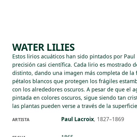
Skip to main content
96°F
OPEN TODAY 10
WATER LILIES
Estos lirios acuáticos han sido pintados por Paul
precisión casi científica. Cada lirio es mostrado
distinto, dando una imagen más completa de la flo
pétalos blancos que protegen los frágiles estamb
con los alrededores oscuros. A pesar de que el 
pintada en colores oscuros, sigue siendo tan crist
las plantas pueden verse a través de la superficie
Paul Lacroix
,
1827–1869
ARTISTA