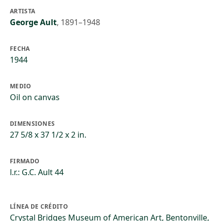
ARTISTA
George Ault
,
1891–1948
FECHA
1944
MEDIO
Oil on canvas
DIMENSIONES
27 5/8 x 37 1/2 x 2 in.
FIRMADO
l.r.: G.C. Ault 44
LÍNEA DE CRÉDITO
Crystal Bridges Museum of American Art, Bentonville,