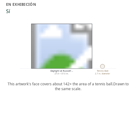
EN EXHIBICIÓN
Sí
Daylight at Russell'…
Tennis Ball
27.6 × 37.5 in.
2.7 in. diameter
This artwork's face covers about 142× the area of a tennis ball.
Drawn to
the same scale.