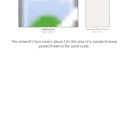
Greyhounds
Standard/Movie Poster
44.5 × 68 in.
40 × 27 in.
This artwork's face covers about 2.8× the area of a standard movie
poster.
Drawn to the same scale.