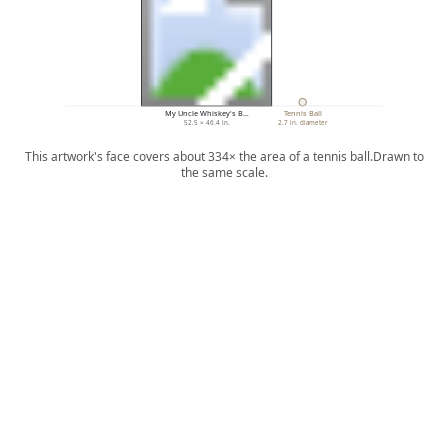
My Uncle Whiskey's B…
Tennis Ball
52.5 × 46.4 in.
2.7 in. diameter
This artwork's face covers about 334× the area of a tennis ball.
Drawn to
the same scale.