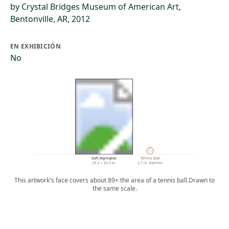
by Crystal Bridges Museum of American Art,
Bentonville, AR, 2012
EN EXHIBICIÓN
No
Soft Alphabet
Tennis Ball
29.3 × 22.3 in.
2.7 in. diameter
This artwork's face covers about 89× the area of a tennis ball.
Drawn to
the same scale.