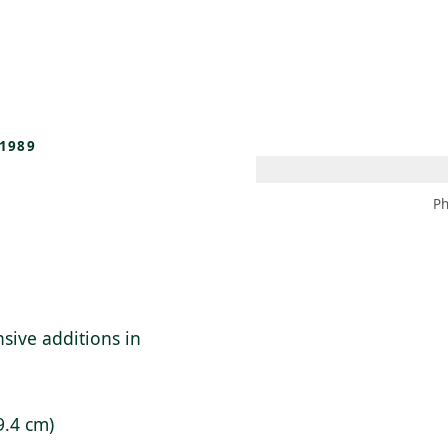
 AM – 8 PM
CALENDARIO
TIENDA
DONA
ME
(SE ABRE EN UNA PEST
(SE ABRE EN
1989
Ph
nsive additions in
9.4 cm)