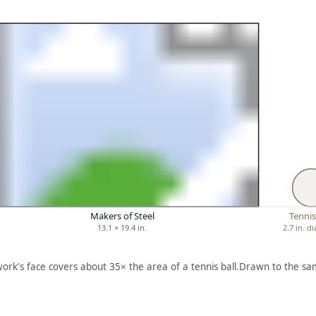
Makers of Steel
Tennis
13.1 × 19.4 in.
2.7 in. d
work's face covers about 35× the area of a tennis ball.
Drawn to the sam