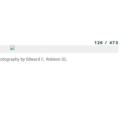
MBRESÍA
MOMENTARY
ES
AÑA NUEVA)
 UNA PESTAÑA NUEVA)
(SE ABRE EN UNA PESTAÑA NUEVA)
126
/
473
otography by Edward C. Robison III.