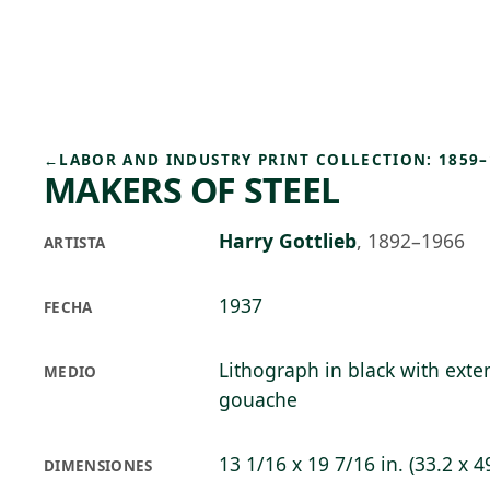
Skip to main content
74°F
OPEN TODAY 10
←
LABOR AND INDUSTRY PRINT COLLECTION: 1859–
MAKERS OF STEEL
Harry Gottlieb
,
1892–1966
ARTISTA
1937
FECHA
Lithograph in black with exte
MEDIO
gouache
13 1/16 x 19 7/16 in. (33.2 x 4
DIMENSIONES