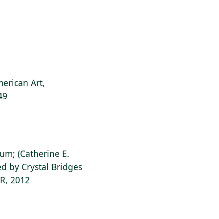
erican Art,
49
ium; (Catherine E.
d by Crystal Bridges
AR, 2012