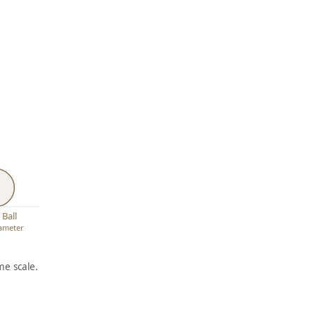
 Ball
iameter
e scale.