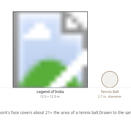
Legend of India
Tennis Ball
12.5 × 12.3 in.
2.7 in. diameter
work's face covers about 21× the area of a tennis ball.
Drawn to the sam