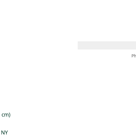
 AM – 8 PM
CALENDARIO
TIENDA
DONA
ME
(SE ABRE EN UNA PEST
(SE ABRE EN
Ph
1 cm)
y NY