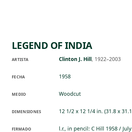
Skip to main content
78°F
OPEN TODAY 10
LEGEND OF INDIA
Clinton J. Hill
,
1922–2003
ARTISTA
1958
FECHA
Woodcut
MEDIO
12 1/2 x 12 1/4 in. (31.8 x 31.
DIMENSIONES
l.r., in pencil: C Hill 1958 / Jul
FIRMADO