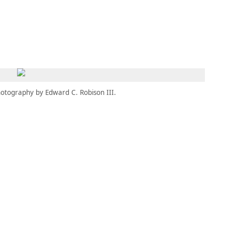
MBRESÍA
MOMENTARY
ES
AÑA NUEVA)
 UNA PESTAÑA NUEVA)
(SE ABRE EN UNA PESTAÑA NUEVA)
otography by Edward C. Robison III.