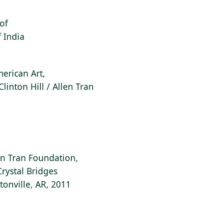
oof
f India
erican Art,
Clinton Hill / Allen Tran
llen Tran Foundation,
rystal Bridges
onville, AR, 2011