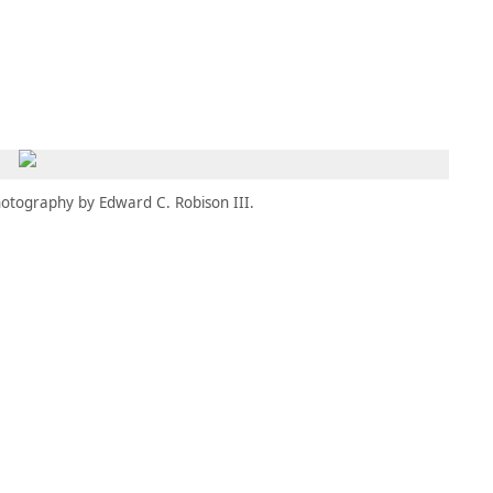
MBRESÍA
MOMENTARY
ES
AÑA NUEVA)
 UNA PESTAÑA NUEVA)
(SE ABRE EN UNA PESTAÑA NUEVA)
otography by Edward C. Robison III.