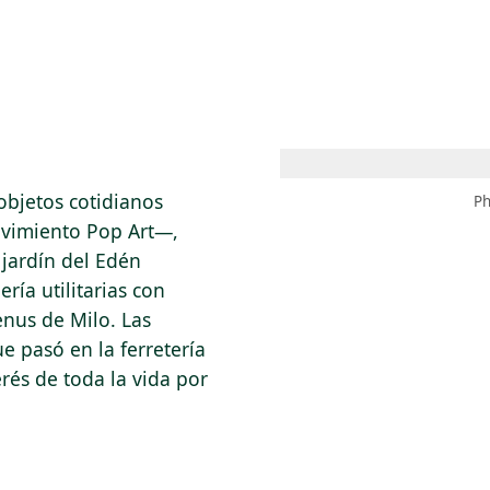
 AM – 8 PM
CALENDARIO
TIENDA
DONA
ME
(SE ABRE EN UNA PEST
(SE ABRE EN
objetos cotidianos
Ph
ovimiento Pop Art—,
 jardín del Edén
ía utilitarias con
enus de Milo. Las
ue pasó en la ferretería
erés de toda la vida por