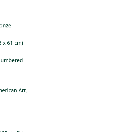
ronze
8 x 61 cm)
h numbered
erican Art,