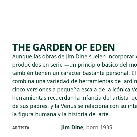
Skip to main content
74°F
OPEN TODAY 10
THE GARDEN OF EDEN
Aunque las obras de Jim Dine suelen incorporar 
producidos en serie —un principio básico del m
también tienen un carácter bastante personal. El
combina una variedad de herramientas de jardiner
cinco versiones a pequeña escala de la icónica V
herramientas recuerdan la infancia del artista, q
de sus padres, y la Venus se relaciona con su int
la figura humana y la historia del arte.
Jim Dine
,
born 1935
ARTISTA