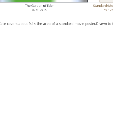
The Garden of Eden
Standard/Mo
82 × 120 in.
40 × 27
 face covers about 9.1× the area of a standard movie poster.
Drawn to 