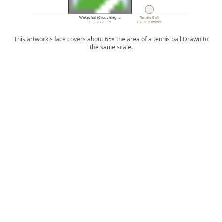
Wakechai (Crouching …
Tennis Ball
23.5 × 20.3 in.
2.7 in. diameter
This artwork's face covers about 65× the area of a tennis ball.
Drawn to
the same scale.