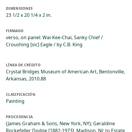
DIMENSIONES
23 1/2 x 20 1/4 x 2 in.
FIRMADO
verso, on panel: Wai-Kee-Chai, Sanky Chief /
Croushing [sic] Eagle / by C.B. King
LÍNEA DE CRÉDITO
Crystal Bridges Museum of American Art, Bentonville,
Arkansas, 2010.88
CLASIFICACIÓN
Painting
PROCEDENCIA
(James Graham & Sons, New York, NY); Geraldine
Rockefeller Dodge [1882-1973], Madison, NJ; to Estate