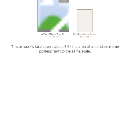
A Place Where They C…
Standard/Movie Poster
76 × 56 in.
40 × 27 in.
This artwork's face covers about 3.9× the area of a standard movie
poster.
Drawn to the same scale.