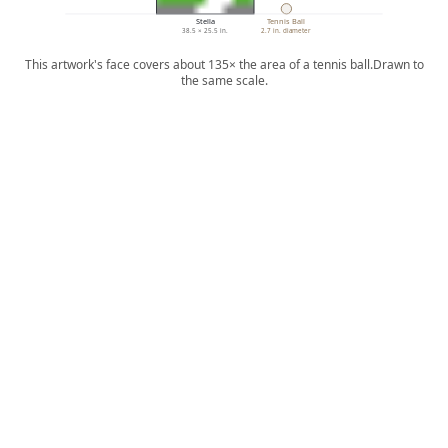
Stella
Tennis Ball
38.5 × 25.5 in.
2.7 in. diameter
This artwork's face covers about 135× the area of a tennis ball.
Drawn to
the same scale.