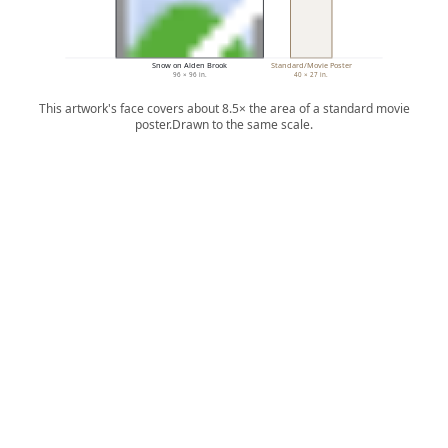
Snow on Alden Brook
Standard/Movie Poster
96 × 96 in.
40 × 27 in.
This artwork's face covers about 8.5× the area of a standard movie
poster.
Drawn to the same scale.