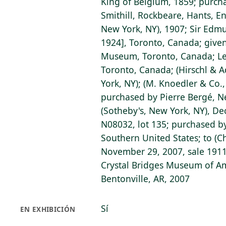
King of Belgium, 1859; purch
Smithill, Rockbeare, Hants, En
New York, NY), 1907; Sir Edm
1924], Toronto, Canada; given
Museum, Toronto, Canada; Lee 
Toronto, Canada; (Hirschl & A
York, NY); (M. Knoedler & Co.,
purchased by Pierre Bergé, N
(Sotheby's, New York, NY), De
N08032, lot 135; purchased by
Southern United States; to (Ch
November 29, 2007, sale 1911
Crystal Bridges Museum of Am
Bentonville, AR, 2007
Sí
EN EXHIBICIÓN