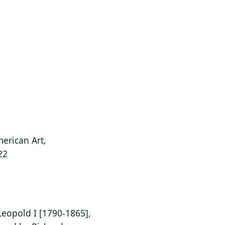
erican Art,
22
Leopold I [1790-1865],