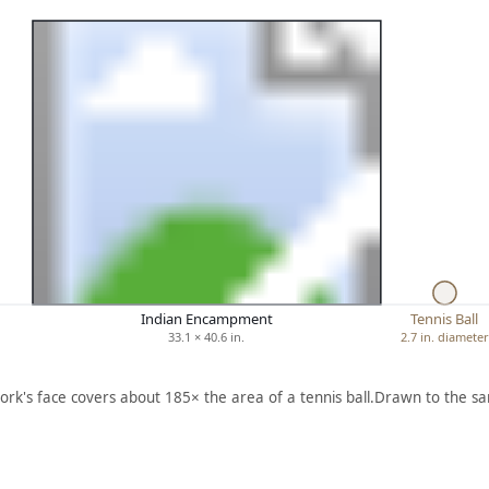
Indian Encampment
Tennis Ball
33.1 × 40.6 in.
2.7 in. diameter
ork's face covers about 185× the area of a tennis ball.
Drawn to the sa