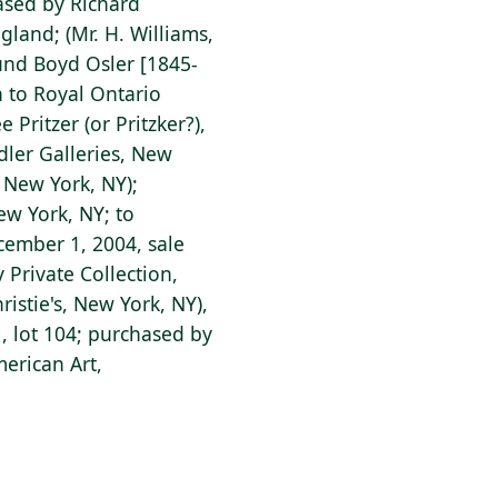
ased by Richard
gland; (Mr. H. Williams,
und Boyd Osler [1845-
 to Royal Ontario
Pritzer (or Pritzker?),
dler Galleries, New
 New York, NY);
ew York, NY; to
cember 1, 2004, sale
 Private Collection,
ristie's, New York, NY),
, lot 104; purchased by
erican Art,