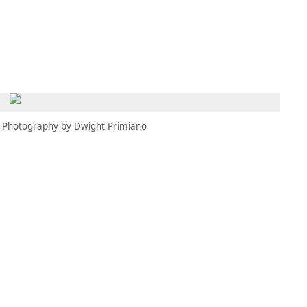
MBRESÍA
MOMENTARY
ES
AÑA NUEVA)
 UNA PESTAÑA NUEVA)
(SE ABRE EN UNA PESTAÑA NUEVA)
Photography by Dwight Primiano