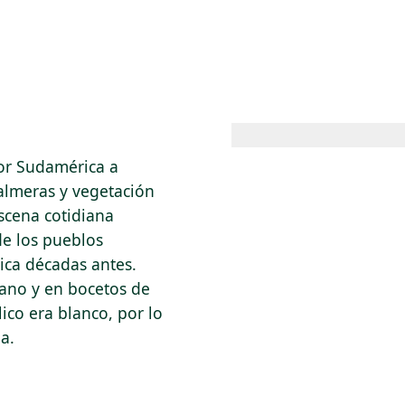
 AM – 8 PM
CALENDARIO
TIENDA
DONA
ME
(SE ABRE EN UNA PEST
(SE ABRE EN
por Sudamérica a
almeras y vegetación
escena cotidiana
de los pueblos
ica décadas antes.
ano y en bocetos de
ico era blanco, por lo
a.