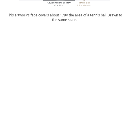
Cowpuncher's Lullaby
Tennis Ball
42 × 31 in.
2.7 in. diameter
This artwork's face covers about 179× the area of a tennis ball.
Drawn to
the same scale.