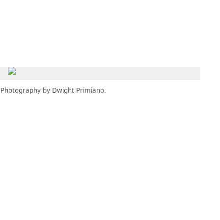
MBRESÍA
MOMENTARY
ES
AÑA NUEVA)
 UNA PESTAÑA NUEVA)
(SE ABRE EN UNA PESTAÑA NUEVA)
Photography by Dwight Primiano.