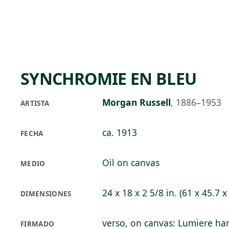
Skip to main content
84°F
OPEN TODAY 10
SYNCHROMIE EN BLEU
Morgan Russell
,
1886–1953
ARTISTA
ca. 1913
FECHA
Oil on canvas
MEDIO
24 x 18 x 2 5/8 in. (61 x 45.7 x
DIMENSIONES
verso, on canvas: Lumiere har 
FIRMADO