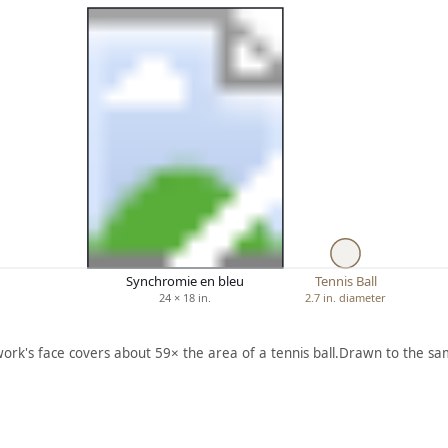
Synchromie en bleu
Tennis Ball
24 × 18 in.
2.7 in. diameter
work's face covers about 59× the area of a tennis ball.
Drawn to the sam