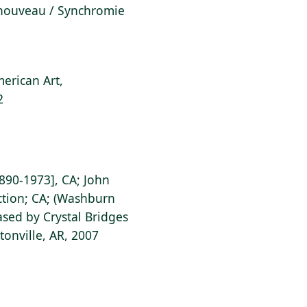
t nouveau / Synchromie
erican Art,
2
890-1973], CA; John
ection; CA; (Washburn
ased by Crystal Bridges
onville, AR, 2007