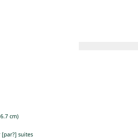
 AM – 8 PM
CALENDARIO
TIENDA
DONA
ME
(SE ABRE EN UNA PEST
(SE ABRE EN
 6.7 cm)
[par?] suites