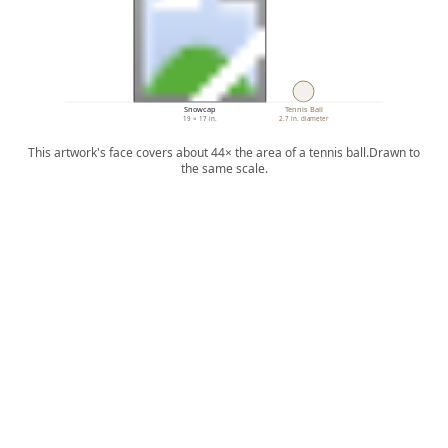
Snowcap
Tennis Ball
19 × 17 in.
2.7 in. diameter
This artwork's face covers about 44× the area of a tennis ball.
Drawn to
the same scale.