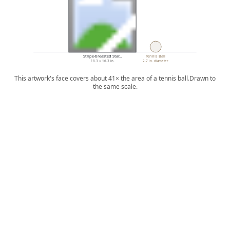
Stripe-breasted Star…
Tennis Ball
18.3 × 16.3 in.
2.7 in. diameter
This artwork's face covers about 41× the area of a tennis ball.
Drawn to
the same scale.