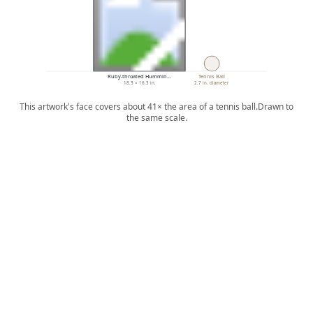
Ruby-throated Hummin…
Tennis Ball
18.3 × 16.3 in.
2.7 in. diameter
This artwork's face covers about 41× the area of a tennis ball.
Drawn to
the same scale.