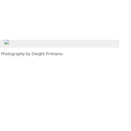
MBRESÍA
MOMENTARY
ES
AÑA NUEVA)
 UNA PESTAÑA NUEVA)
(SE ABRE EN UNA PESTAÑA NUEVA)
Photography by Dwight Primiano