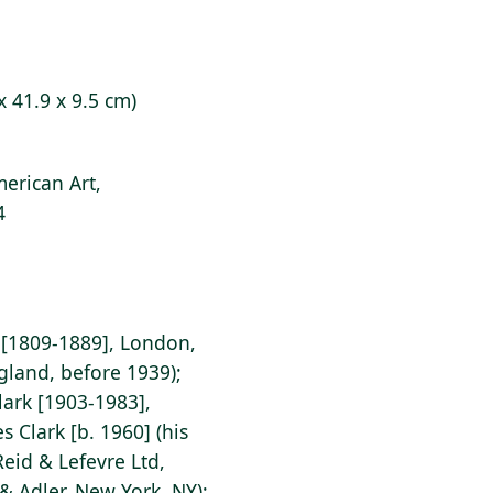
x 41.9 x 9.5 cm)
erican Art,
4
 [1809-1889], London,
gland, before 1939);
ark [1903-1983],
 Clark [b. 1960] (his
Reid & Lefevre Ltd,
& Adler, New York, NY);