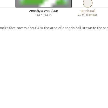
Amethyst Woodstar
Tennis Ball
18.5 × 16.5 in.
2.7 in. diameter
work's face covers about 42× the area of a tennis ball.
Drawn to the sam