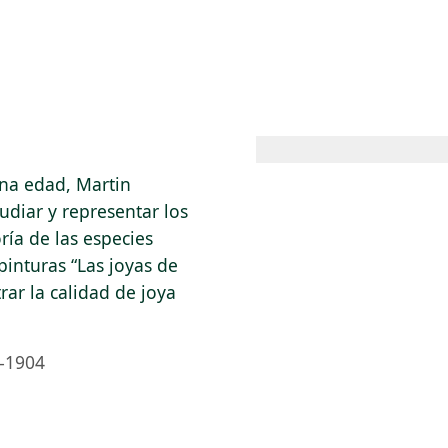
 AM – 8 PM
CALENDARIO
TIENDA
DONA
ME
(SE ABRE EN UNA PEST
(SE ABRE EN
na edad, Martin
udiar y representar los
ía de las especies
pinturas “Las joyas de
rar la calidad de joya
–1904