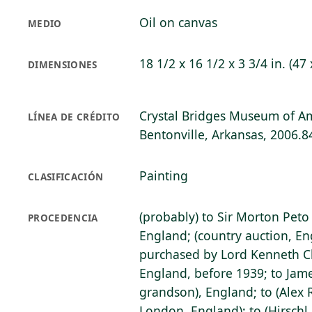
Oil on canvas
MEDIO
18 1/2 x 16 1/2 x 3 3/4 in. (47 
DIMENSIONES
Crystal Bridges Museum of Am
LÍNEA DE CRÉDITO
Bentonville, Arkansas, 2006.8
Painting
CLASIFICACIÓN
(probably) to Sir Morton Peto
PROCEDENCIA
England; (country auction, En
purchased by Lord Kenneth Cl
England, before 1939; to James
grandson), England; to (Alex 
London, England); to (Hirschl 