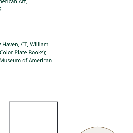
erican Art,
5
 Haven, CT, William
Color Plate Books);
s Museum of American