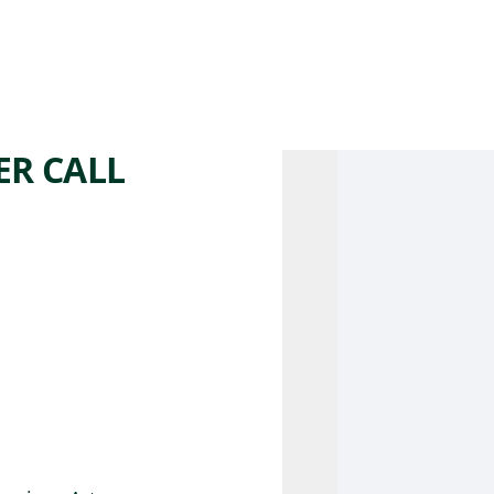
 AM – 8 PM
CALENDARIO
TIENDA
DONA
ME
(SE ABRE EN UNA PEST
(SE ABRE EN
ER CALL