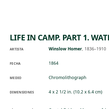
Skip to main content
87°F
OPEN TODAY 10
LIFE IN CAMP. PART 1. WAT
Winslow Homer
,
1836–1910
ARTISTA
1864
FECHA
Chromolithograph
MEDIO
4 x 2 1/2 in. (10.2 x 6.4 cm)
DIMENSIONES