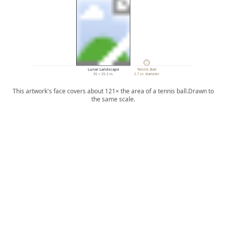
Lunar Landscape
Tennis Ball
35 × 25.3 in.
2.7 in. diameter
This artwork's face covers about 121× the area of a tennis ball.
Drawn to
the same scale.