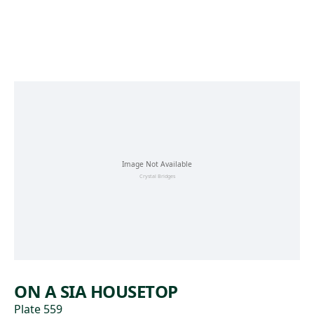
Skip to main content
ON A SIA HOUSETOP
Plate 559