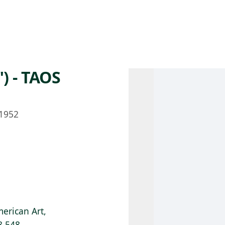
 AM – 8 PM
CALENDARIO
TIENDA
DONA
ME
(SE ABRE EN UNA PEST
(SE ABRE EN
) - TAOS
1952
erican Art,
8.548