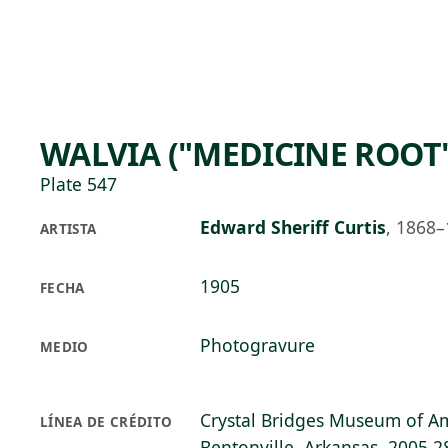
Skip to main content
84°F
OPEN TODAY 10
WALVIA ("MEDICINE ROOT"
Plate 547
Edward Sheriff Curtis
,
1868–
ARTISTA
1905
FECHA
Photogravure
MEDIO
Crystal Bridges Museum of Am
LÍNEA DE CRÉDITO
Bentonville, Arkansas, 2005.2