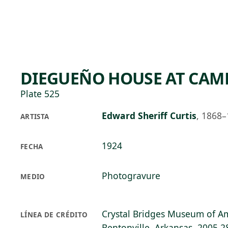
Skip to main content
74°F
OPEN TODAY 10
DIEGUEÑO HOUSE AT CAM
Plate 525
Edward Sheriff Curtis
,
1868–
ARTISTA
1924
FECHA
Photogravure
MEDIO
Crystal Bridges Museum of Am
LÍNEA DE CRÉDITO
Bentonville, Arkansas, 2005.2