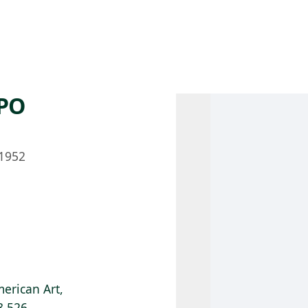
 AM – 8 PM
CALENDARIO
TIENDA
DONA
ME
(SE ABRE EN UNA PEST
(SE ABRE EN
PO
1952
erican Art,
8.526