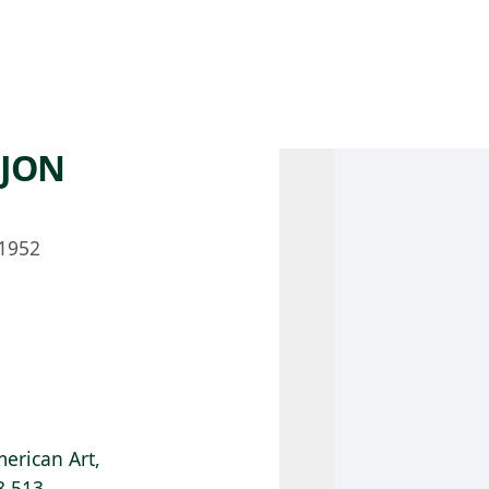
 AM – 8 PM
CALENDARIO
TIENDA
DONA
ME
(SE ABRE EN UNA PEST
(SE ABRE EN
EJON
1952
erican Art,
8.513