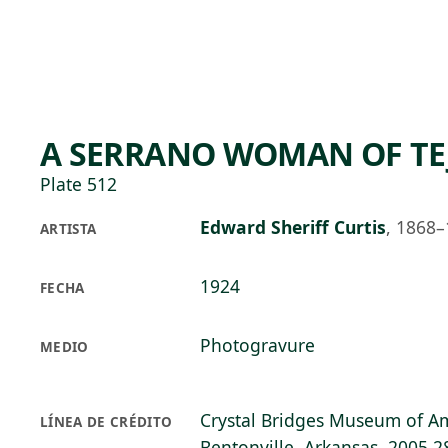
Skip to main content
74°F
OPEN TODAY 10
A SERRANO WOMAN OF T
Plate 512
Edward Sheriff Curtis
,
1868–
ARTISTA
1924
FECHA
Photogravure
MEDIO
Crystal Bridges Museum of Am
LÍNEA DE CRÉDITO
Bentonville, Arkansas, 2005.2