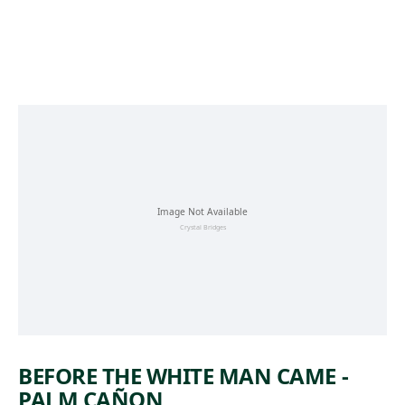
Skip to main content
BEFORE THE WHITE MAN CAME -
PALM CAÑON