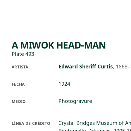
Skip to main content
77°F
OPEN TODAY 10
A MIWOK HEAD-MAN
Plate 493
Edward Sheriff Curtis
,
1868–
ARTISTA
1924
FECHA
Photogravure
MEDIO
Crystal Bridges Museum of Am
LÍNEA DE CRÉDITO
Bentonville, Arkansas, 2005.2