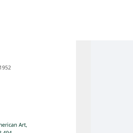
 AM – 6 PM
CALENDARIO
TIENDA
DONA
ME
(SE ABRE EN UNA PEST
(SE ABRE EN
1952
erican Art,
8.494