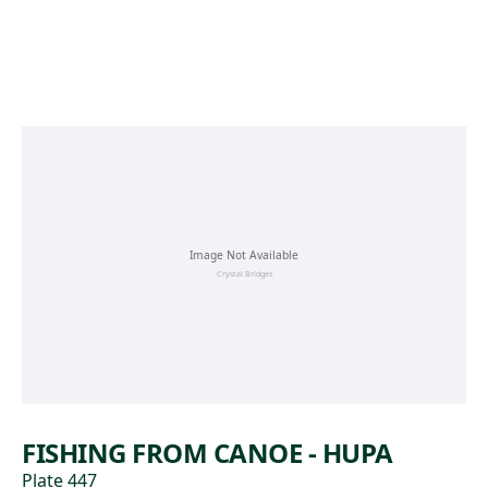
Skip to main content
FISHING FROM CANOE - HUPA
Plate 447