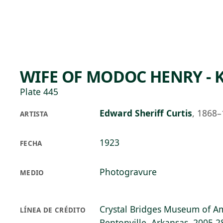
Skip to main content
90°F
OPEN TODAY 10
WIFE OF MODOC HENRY -
Plate 445
Edward Sheriff Curtis
,
1868–
ARTISTA
1923
FECHA
Photogravure
MEDIO
Crystal Bridges Museum of Am
LÍNEA DE CRÉDITO
Bentonville, Arkansas, 2005.2