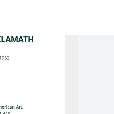
 AM – 8 PM
CALENDARIO
TIENDA
DONA
ME
(SE ABRE EN UNA PEST
(SE ABRE EN
 KLAMATH
1952
erican Art,
8.446