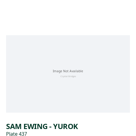
Skip to main content
SAM EWING - YUROK
Plate 437