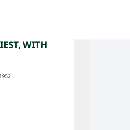
 AM – 8 PM
CALENDARIO
TIENDA
DONA
ME
(SE ABRE EN UNA PEST
(SE ABRE EN
IEST, WITH
1952