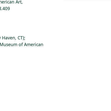
erican Art,
8.409
 Haven, CT);
s Museum of American