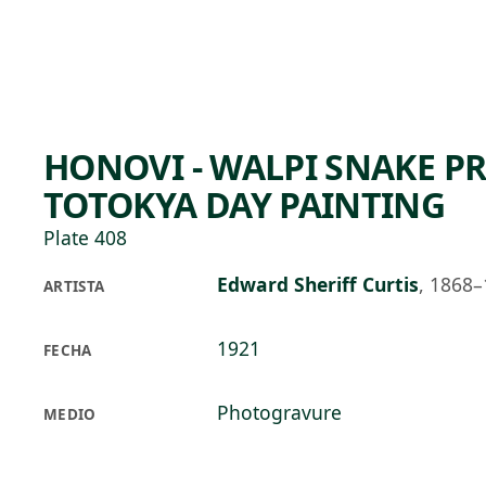
Skip to main content
77°F
OPEN TODAY 10
HONOVI - WALPI SNAKE PR
TOTOKYA DAY PAINTING
Plate 408
Edward Sheriff Curtis
,
1868–
ARTISTA
1921
FECHA
Photogravure
MEDIO