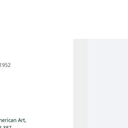
 AM – 6 PM
CALENDARIO
TIENDA
DONA
ME
(SE ABRE EN UNA PEST
(SE ABRE EN
1952
erican Art,
8.387