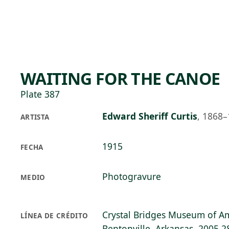
Skip to main content
73°F
OPEN TODAY 10
WAITING FOR THE CANOE
Plate 387
Edward Sheriff Curtis
,
1868–
ARTISTA
1915
FECHA
Photogravure
MEDIO
Crystal Bridges Museum of Am
LÍNEA DE CRÉDITO
Bentonville, Arkansas, 2005.2