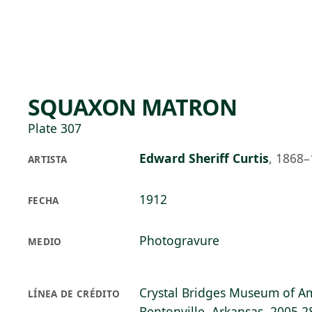
Skip to main content
91°F
OPEN TODAY 10
SQUAXON MATRON
Plate 307
Edward Sheriff Curtis
,
1868–
ARTISTA
1912
FECHA
Photogravure
MEDIO
Crystal Bridges Museum of Am
LÍNEA DE CRÉDITO
Bentonville, Arkansas, 2005.2