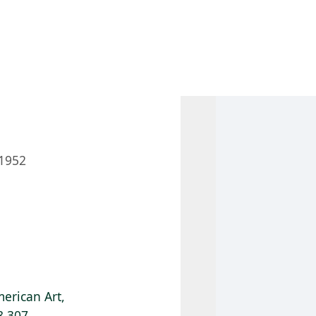
 AM – 8 PM
CALENDARIO
TIENDA
DONA
ME
(SE ABRE EN UNA PEST
(SE ABRE EN
1952
erican Art,
8.307