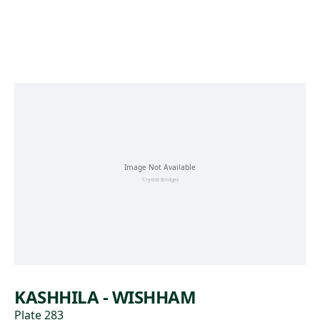
Skip to main content
KASHHILA - WISHHAM
Plate 283