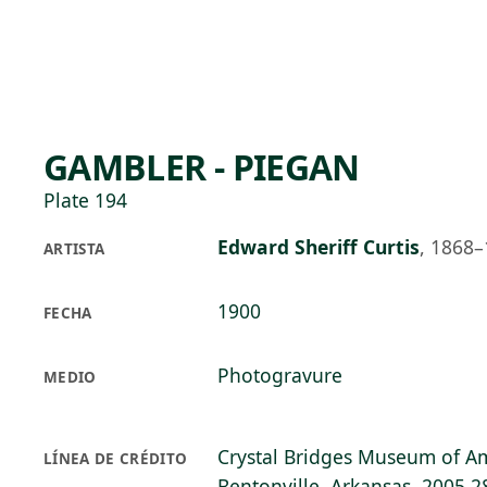
Skip to main content
93°F
OPEN TODAY 10
GAMBLER - PIEGAN
Plate 194
Edward Sheriff Curtis
,
1868–
ARTISTA
1900
FECHA
Photogravure
MEDIO
Crystal Bridges Museum of Am
LÍNEA DE CRÉDITO
Bentonville, Arkansas, 2005.2