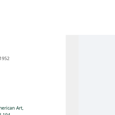
 AM – 6 PM
CALENDARIO
TIENDA
DONA
ME
(SE ABRE EN UNA PEST
(SE ABRE EN
1952
erican Art,
8.194