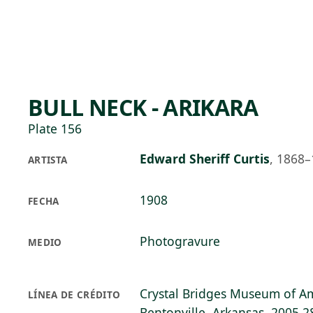
Skip to main content
70°F
OPEN TODAY 10
BULL NECK - ARIKARA
Plate 156
Edward Sheriff Curtis
,
1868–
ARTISTA
1908
FECHA
Photogravure
MEDIO
Crystal Bridges Museum of Am
LÍNEA DE CRÉDITO
Bentonville, Arkansas, 2005.2