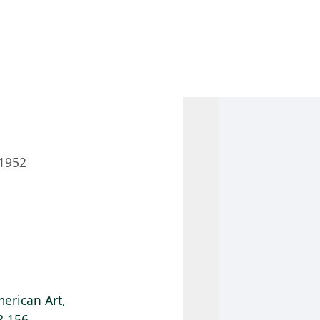
 AM – 6 PM
CALENDARIO
TIENDA
DONA
ME
(SE ABRE EN UNA PEST
(SE ABRE EN
1952
erican Art,
8.156