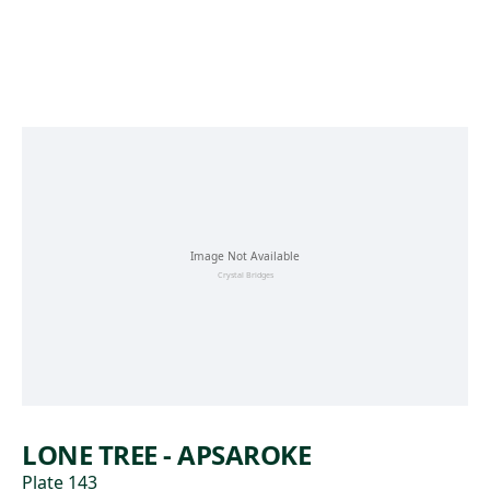
Skip to main content
LONE TREE - APSAROKE
Plate 143