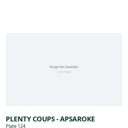
Skip to main content
PLENTY COUPS - APSAROKE
Plate 124