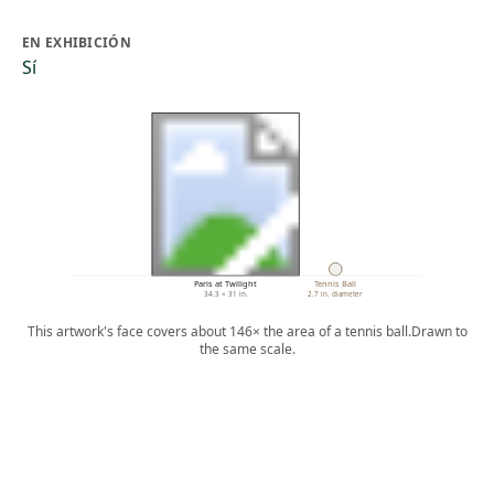
EN EXHIBICIÓN
Sí
Paris at Twilight
Tennis Ball
34.3 × 31 in.
2.7 in. diameter
This artwork's face covers about 146× the area of a tennis ball.
Drawn to
the same scale.